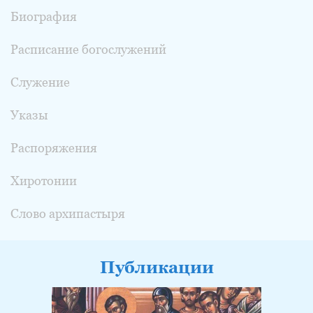
Биография
Расписание богослужений
Служение
Указы
Распоряжения
Хиротонии
Слово архипастыря
Публикации