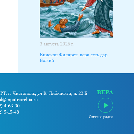
3 августа 2026 г.
Епископ Филарет: вера есть дар
Божий
ВЕРА
РТ, г. Чистополь, ул К. Либкнехта, д. 22 Б
ol@mpatriarchia.ru
) 4-63-30
) 5-15-48
Светлое радио