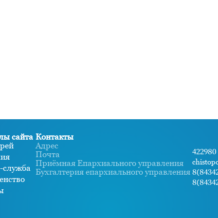
лы сайта
Контакты
рей
Адрес
422980 
Почта
хия
chistop
Приёмная Епархиального управления
-служба
Бухгалтерия епархиального управления
8(84342
енство
8(84342
ы