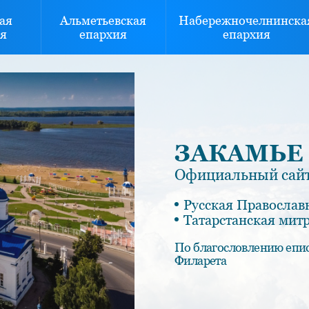
ая
Альметьевская
Набережночелнинска
я
епархия
епархия
ЗАКАМЬЕ
Официальный сайт
Русская Православ
Татарстанская мит
По благословлению епи
Филарета