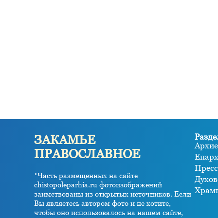
Разде
ЗАКАМЬЕ
Архие
ПРАВОСЛАВНОЕ
Епар
Пресс
*Часть размещенных на сайте
Духов
chistopoleparhia.ru фотоизображений
Храм
заимствованы из открытых источников. Если
Вы являетесь автором фото и не хотите,
чтобы оно использовалось на нашем сайте,