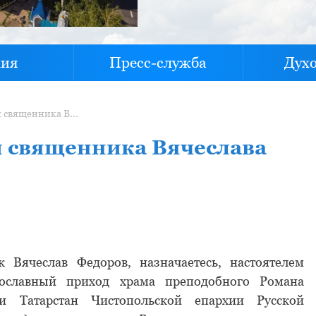
хия
Пресс-служба
Дух
Указ №20 О назначении священника Вячеслава Федорова
 священника Вячеслава
Вячеслав Федоров, назначаетесь, настоятелем
вославный приход храма преподобного Романа
и Татарстан Чистопольской епархии Русской