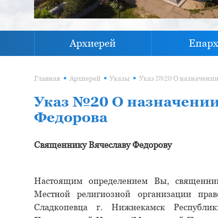
Архиерей
Епар
Главная
Архиерей
Указы
Указ №20 О назначении
Федорова
Священнику Вячеславу Федорову
Настоящим определением Вы, священник 
Местной религиозной организации пра
Сладкопевца г. Нижнекамск Республик