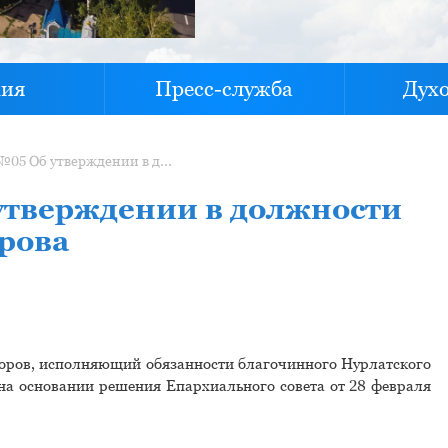
хия
Пресс-служба
Дух
Распоряжение №05 Об утверждении в должности священника Сергия Егорова
утверждении в должности
рова
оров, исполняющий обязанности благочинного Нурлатского
на основании решения Епархиального совета от 28 февраля