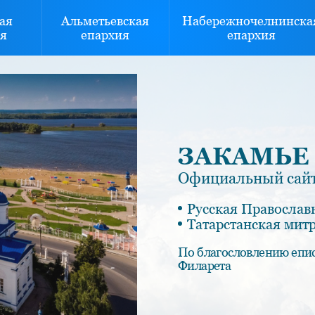
ая
Альметьевская
Набережночелнинска
я
епархия
епархия
ЗАКАМЬЕ
Официальный сайт
Русская Православ
Татарстанская мит
По благословлению епи
Филарета