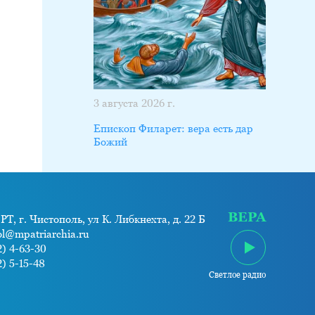
3 августа 2026 г.
Епископ Филарет: вера есть дар
Божий
ВЕРА
РТ, г. Чистополь, ул К. Либкнехта, д. 22 Б
ol@mpatriarchia.ru
) 4-63-30
) 5-15-48
Светлое радио