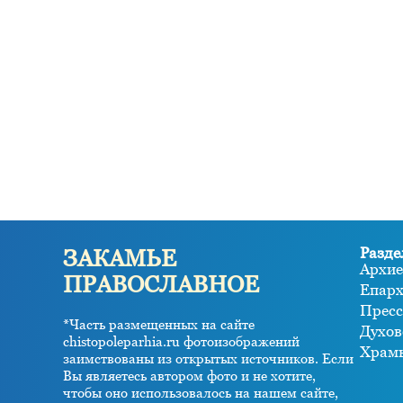
Разде
ЗАКАМЬЕ
Архие
ПРАВОСЛАВНОЕ
Епар
Пресс
*Часть размещенных на сайте
Духов
chistopoleparhia.ru фотоизображений
Храм
заимствованы из открытых источников. Если
Вы являетесь автором фото и не хотите,
чтобы оно использовалось на нашем сайте,