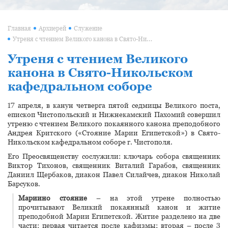
Главная
Архиерей
Служение
Утреня с чтением Великого канона в Свято-Никольском кафедральном соборе
Утреня с чтением Великого
канона в Свято-Никольском
кафедральном соборе
17 апреля, в канун четверга пятой седмицы Великого поста,
епископ Чистопольский и Нижнекамский Пахомий совершил
утреню с чтением Великого покаянного канона преподобного
Андрея Критского («Стояние Марии Египетской») в Свято-
Никольском кафедральном соборе г. Чистополя.
Его Преосвященству сослужили: ключарь собора священник
Виктор Тихонов, священник Виталий Гарабов, священник
Даниил Щербаков, диакон Павел Силайчев, диакон Николай
Барсуков.
Мариино стояние
– на этой утрене полностью
прочитывают Великий покаянный канон и житие
преподобной Марии Египетской. Житие разделено на две
части: первая читается после кафизмы; вторая – после 3