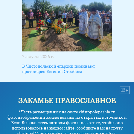
7 августа 2026 г.
В Чистопольской епархии поминают
протоиерея Евгения Столбова
12+
ЗАКАМЬЕ ПРАВОСЛАВНОЕ
*Часть размещенных на сайте chistopoleparhia.ru
фотоизображений заимствованы из открытых источников.
Если Вы являетесь автором фото и не хотите, чтобы оно
использовалось на нашем сайте, сообщите нам на почту
chistopol@mpatriarchia.ru и мы удалим его с сайта.