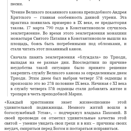
песни.
Чтение Великого покаянного канона преподобного Андрея
Критского — главная особенность данной утрени. Эта
практика появилась примерно в IX веке, ее предыстория
такова. 17 марта 790 года в Константинополе случилось
землетрясение. Во время этого землетрясения монахини
монастыря Святого Патапия в Константинополе вышли на
площадь, боясь быть погребенными под обломками, и
стали читать этот покаянный канон.
Сначала память землетрясения «блуждала» по Триоди,
выпадая на ее разные дни. Впоследствии по причине
неудобства такой ситуации было принято решение
закрепить службу Великого канона за определенным днем
Триоди. Этим днем был выбран четверг 5?й седмицы и
произошло это во 2?й половине IX века. Начиная с XI века
в службу четверга 5?й седмицы стали добавлять житие и
тропари в честь преподобной Марии.
«Каждый христианин знает жизнеописание этой
удивительной подвижницы. Немного житий вошли в
богослужебный Устав», – подчеркнул владыка Пахомий. В
своей проповеди он отметил удивительные качества этой
святой – умение увидеть свои грехи и в них – причины своих
неудач, смириться перед Богом и постараться исправиться.