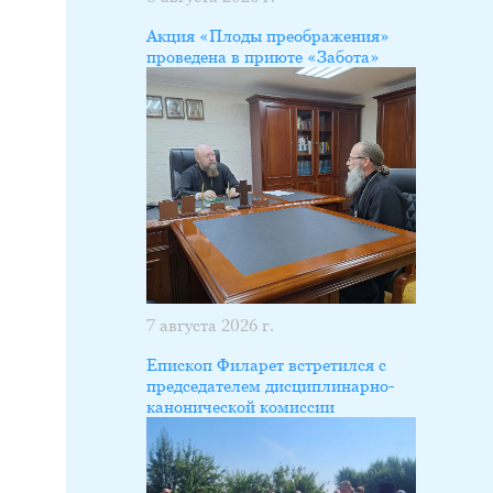
Акция «Плоды преображения»
проведена в приюте «Забота»
7 августа 2026 г.
Епископ Филарет встретился с
председателем дисциплинарно-
канонической комиссии