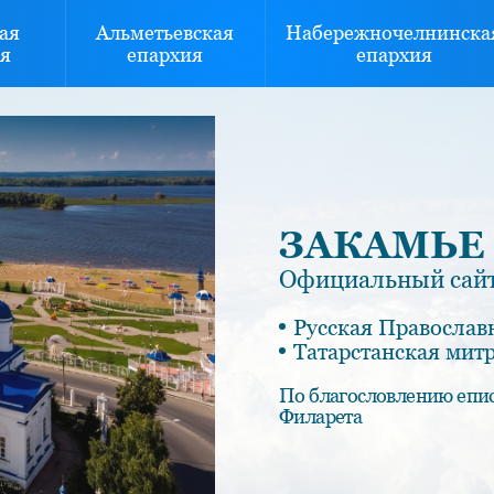
ая
Альметьевская
Набережночелнинска
я
епархия
епархия
ЗАКАМЬЕ
Официальный сайт
Русская Православ
Татарстанская мит
По благословлению епи
Филарета