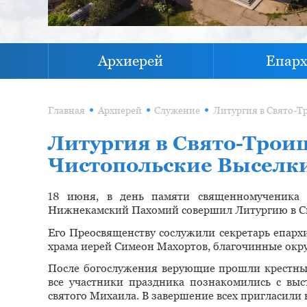
Архиерей
Епар
Главная
Архиерей
Служение
Литургия в Свято-Троиц
Чистопольские Выселк
18 июня, в день памяти священномученика 
Нижнекамский Пахомий совершил Литургию в Св
Его Преосвященству сослужили секретарь епарх
храма иерей Симеон Махортов, благочинные окру
После богослужения верующие прошли крестным
все участники праздника познакомились с вы
святого Михаила. В завершение всех пригласили 