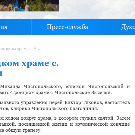
хия
Пресс-служба
Дух
Литургия в Свято-Троицком храме с. Чистопольские Выселки
ком храме с.
и
Михаила Чистопольского, епископ Чистопольский и
ято-Троицком храме с. Чистопольские Выселки.
иального управления иерей Виктор Тихонов, настоятель
гов, клирики Чистопольского благочиния.
 ходом вокруг храма, в котором служил святой. Затем
ставкой, посвященной жизни и мученической кончине
на общую трапезу.