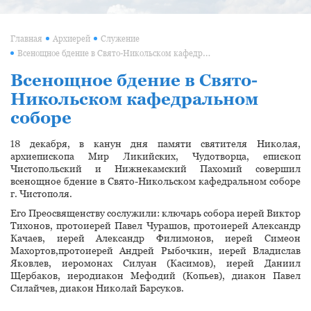
Главная
Архиерей
Служение
Всенощное бдение в Свято-Никольском кафедральном соборе
Всенощное бдение в Свято-
Никольском кафедральном
соборе
18 декабря, в канун дня памяти святителя Николая,
архиепископа Мир Ликийских, Чудотворца, епископ
Чистопольский и Нижнекамский Пахомий совершил
всенощное бдение в Свято-Никольском кафедральном соборе
г. Чистополя.
Его Преосвященству сослужили: ключарь собора иерей Виктор
Тихонов, протоиерей Павел Чурашов, протоиерей Александр
Качаев, иерей Александр Филимонов, иерей Симеон
Махортов,протоиерей Андрей Рыбочкин, иерей Владислав
Яковлев, иеромонах Силуан (Касимов), иерей Даниил
Щербаков, иеродиакон Мефодий (Копьев), диакон Павел
Силайчев, диакон Николай Барсуков.