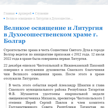
Главная
Архиерей
Служение
Великое освящение и Литургия в Духосошественском храме г. Болгар
Великое освящение и Литургия
в Духосошественском храме г.
Болгар
Строительство храма в честь Сошествия Святого Духа в городе
Болгар ведется по инициативе прихожан с 2012 года. 12 июля
2022 года в храме была совершена первая Литургия.
22 декабря епископ Чистопльский и Нижнекамский Пахомий
совершил в сослужении духовенства Спасского благочиния
чин Великого освящения храма. После этого в храме
отслужили Литургию.
В честь этого события иерей Александр Шмагин и глава
Спасского муниципального района Республики Татарстан
Ф.В. Мухаметов удостоены епархиальной медали
священномученика Михаила, пресвитера Чистопольского I
степени Иерей Сергий Павлов и член комитета
Государственного Совета Республики Татарстан по