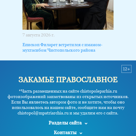
7 августа 2026 г.
Епископ Филарет встретился с имамом-
мухтасибом Чистопольского района
12+
ЗАКАМЬЕ ПРАВОСЛАВНОЕ
*Часть размещенных на сайте chistopoleparhia.ru
фотоизображений заимствованы из открытых источников.
Если Вы являетесь автором фото и не хотите, чтобы оно
использовалось на нашем сайте, сообщите нам на почту
chistopol@mpatriarchia.ru и мы удалим его с сайта.
Разделы сайта
Контакты