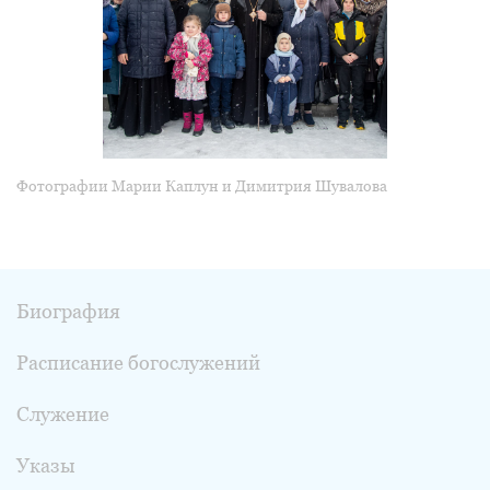
Фотографии Марии Каплун и Димитрия Шувалова
Биография
Расписание богослужений
Служение
Указы