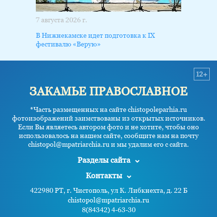
7 августа 2026 г.
В Нижнекамске идет подготовка к IX
фестивалю «Верую»
12+
ЗАКАМЬЕ ПРАВОСЛАВНОЕ
*Часть размещенных на сайте chistopoleparhia.ru
фотоизображений заимствованы из открытых источников.
Если Вы являетесь автором фото и не хотите, чтобы оно
использовалось на нашем сайте, сообщите нам на почту
chistopol@mpatriarchia.ru и мы удалим его с сайта.
Разделы сайта
Контакты
422980 РТ, г. Чистополь, ул К. Либкнехта, д. 22 Б
chistopol@mpatriarchia.ru
8(84342) 4-63-30