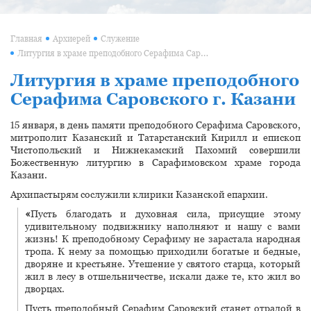
Главная
Архиерей
Служение
Литургия в храме преподобного Серафима Саровского г. Казани
Литургия в храме преподобного
Серафима Саровского г. Казани
15 января, в день памяти преподобного Серафима Саровского,
митрополит Казанский и Татарстанский Кирилл и епископ
Чистопольский и Нижнекамский Пахомий совершили
Божественную литургию в Сарафимовском храме города
Казани.
Архипастырям сослужили клирики Казанской епархии.
«
Пусть благодать и духовная сила, присущие этому
удивительному подвижнику наполняют и нашу с вами
жизнь! К преподобному Серафиму не зарастала народная
тропа. К нему за помощью приходили богатые и бедные,
дворяне и крестьяне. Утешение у святого старца, который
жил в лесу в отшельничестве, искали даже те, кто жил во
дворцах.
Пусть преподобный Серафим Саровский станет отрадой в