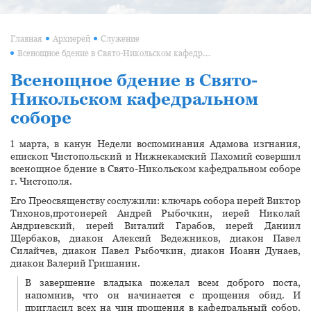
Главная
Архиерей
Служение
Всенощное бдение в Свято-Никольском кафедральном соборе
Всенощное бдение в Свято-
Никольском кафедральном
соборе
1 марта, в канун Недели воспоминания Адамова изгнания,
епископ Чистопольский и Нижнекамский Пахомий совершил
всенощное бдение в Свято-Никольском кафедральном соборе
г. Чистополя.
Его Преосвященству сослужили: ключарь собора иерей Виктор
Тихонов,протоиерей Андрей Рыбочкин, иерей Николай
Андриевский, иерей Виталий Гарабов, иерей Даниил
Щербаков, диакон Алексий Ведежников, диакон Павел
Силайчев, диакон Павел Рыбочкин, диакон Иоанн Дунаев,
диакон Валерий Гришанин.
В завершение владыка пожелал всем доброго поста,
напомнив, что он начинается с прощения обид. И
пригласил всех на чин прощения в кафедральный собор,