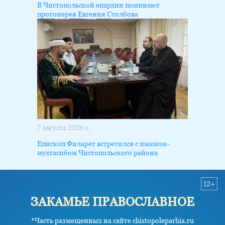
В Чистопольской епархии поминают
протоиерея Евгения Столбова
7 августа 2026 г.
Епископ Филарет встретился с имамом-
мухтасибом Чистопольского района
12+
ЗАКАМЬЕ ПРАВОСЛАВНОЕ
*Часть размещенных на сайте chistopoleparhia.ru