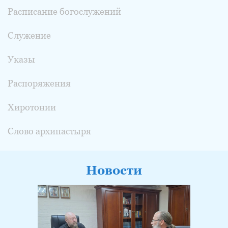
Расписание богослужений
Служение
Указы
Распоряжения
Хиротонии
Слово архипастыря
Новости