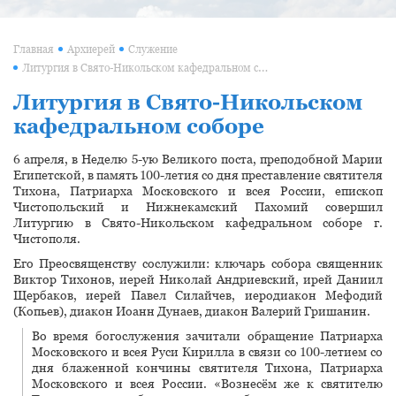
Главная
Архиерей
Служение
Литургия в Свято-Никольском кафедральном соборе
Литургия в Свято-Никольском
кафедральном соборе
6 апреля, в Неделю 5-ую Великого поста, преподобной Марии
Египетской, в память 100-летия со дня преставление святителя
Тихона, Патриарха Московского и всея России, епископ
Чистопольский и Нижнекамский Пахомий совершил
Литургию в Свято-Никольском кафедральном соборе г.
Чистополя.
Его Преосвященству сослужили: ключарь собора священник
Виктор Тихонов, иерей Николай Андриевский, ирей Даниил
Щербаков, иерей Павел Силайчев, иеродиакон Мефодий
(Копьев), диакон Иоанн Дунаев, диакон Валерий Гришанин.
Во время богослужения зачитали обращение Патриарха
Московского и всея Руси Кирилла в связи со 100-летием со
дня блаженной кончины святителя Тихона, Патриарха
Московского и всея России. «Вознесём же к святителю