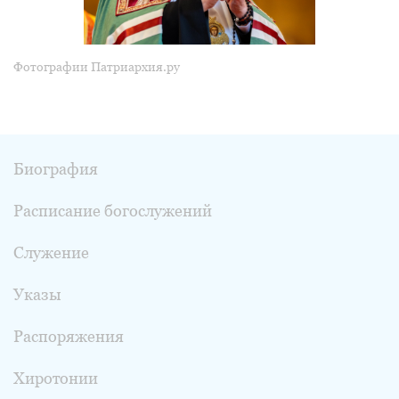
Фотографии Патриархия.ру
Биография
Расписание богослужений
Служение
Указы
Распоряжения
Хиротонии