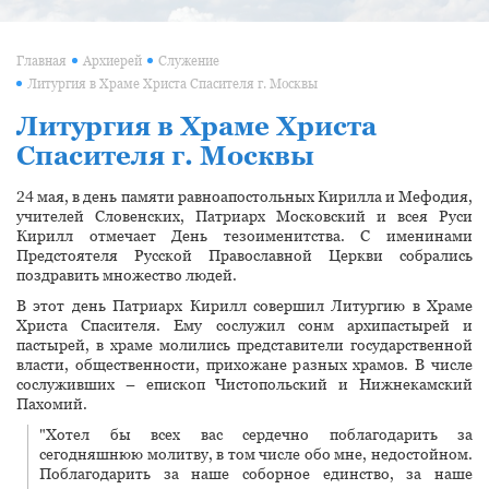
Главная
Архиерей
Служение
Литургия в Храме Христа Спасителя г. Москвы
Литургия в Храме Христа
Спасителя г. Москвы
24 мая, в день памяти равноапостольных Кирилла и Мефодия,
учителей Словенских, Патриарх Московский и всея Руси
Кирилл отмечает День тезоименитства. С именинами
Предстоятеля Русской Православной Церкви собрались
поздравить множество людей.
В этот день Патриарх Кирилл совершил Литургию в Храме
Христа Спасителя. Ему сослужил сонм архипастырей и
пастырей, в храме молились представители государственной
власти, общественности, прихожане разных храмов. В числе
сослуживших – епископ Чистопольский и Нижнекамский
Пахомий.
"Хотел бы всех вас сердечно поблагодарить за
сегодняшнюю молитву, в том числе обо мне, недостойном.
Поблагодарить за наше соборное единство, за наше