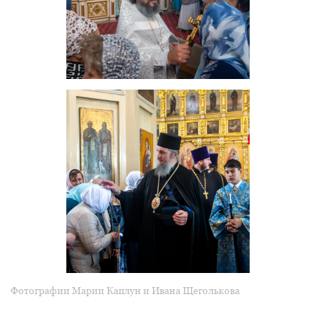
Фотографии Марии Каплун и Ивана Щеголькова