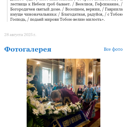
лествица к Небеси гроб бывает. / Веселися, Гефсимание, /
Богородичен святый доме. / Возопием, вернии, / Гавриила
имуще чиноначальника: / Благодатная, радуйся, / с Тобою
Господь, / подаяй мирови Тобою велию милость».
28 августа 2025 г.
Фотогалерея
Все фото