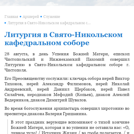
Главная
Архиерей
Служение
Литургия в Свято-Никольском кафедральном соборе
Литургия в Свято-Никольском
кафедральном соборе
28 августа, в день Успения Божией Матери, епископ
Чистопольский и Нижнекамский Пахомий совершил
Литургию в Свято-Никольском кафедральном соборе г.
Чистополя.
Его Преосвященству сослужили: ключарь собора иерей Виктор
Тихонов, иерей Александр Филимонов, иерей Николай
Андриевский, иерей Даниил Щербаков, иерей Павел
Силайчев, иеродиакон Мефодий (Копьев), диакон Алексий
Ведерников, диакон Димитрий Шувалов.
Во время богослужения архипастырь совершил хиротонию во
пресвитера диакона Валерия Гришанина.
В этот праздник верующие вспоминают о тихой кончине
Божией Матери, которая и во успении не оставила нас: «О,
дивное чудо! / Источник Жизни / во гробе полагается, / и