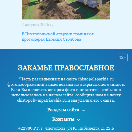
7 августа 2026 г.
В Чистопольской епархии поминают
протоиерея Евгения Столбова
12+
ЗАКАМЬЕ ПРАВОСЛАВНОЕ
*Часть размещенных на сайте chistopoleparhia.ru
фотоизображений заимствованы из открытых источников.
Если Вы являетесь автором фото и не хотите, чтобы оно
использовалось на нашем сайте, сообщите нам на почту
chistopol@mpatriarchia.ru и мы удалим его с сайта.
Разделы сайта
Контакты
422980 РТ, г. Чистополь, ул К. Либкнехта, д. 22 Б