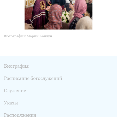
Фотографии Марии Каплун
Биография
Расписание богослужений
Служение
Указы
Распоряжения