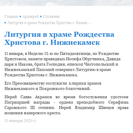
Главная
Архиерей
Служение
Литургия в храме Рождества Христова г. Нижнекамск
Литургия в храме Рождества
Христова г. Нижнекамск
11 января, в Неделю 31-ю по Пятидесятнице, по Рождестве
Христовом, памяти праведных Иосифа Обручника, Давида
царя и Иакова, брата Господня, епископ Чистопольский и
Нижнекамский Пахомий совершил Литургию в храме
Рождества Христова г. Нижнекамска.
Его Преосвященству сослужили клирики храмов
Нижнекамкого и Покровского благочиний.
Иерей Савва Акрамов во время богослужения удостоен
Патриаршей награды - ордена преподобного Серафима
Саровского III степени. Иерей Владимир Швецов права
ношения наперсного креста.
11 января 2026 г.