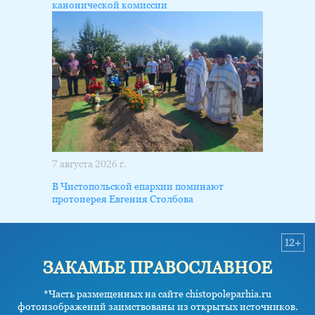
канонической комиссии
7 августа 2026 г.
В Чистопольской епархии поминают
протоиерея Евгения Столбова
12+
ЗАКАМЬЕ ПРАВОСЛАВНОЕ
*Часть размещенных на сайте chistopoleparhia.ru
фотоизображений заимствованы из открытых источников.