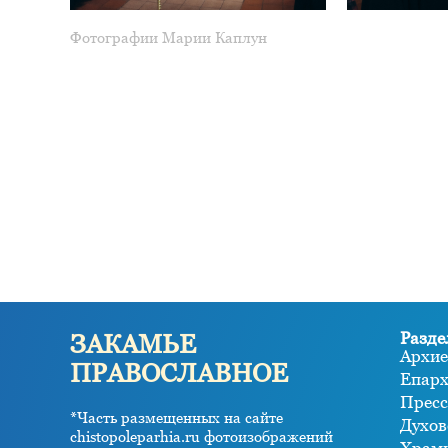
Фотографии Марии Каплун
Разде
ЗАКАМЬЕ
Архие
ПРАВОСЛАВНОЕ
Епар
Пресс
*Часть размещенных на сайте
Духов
chistopoleparhia.ru фотоизображений