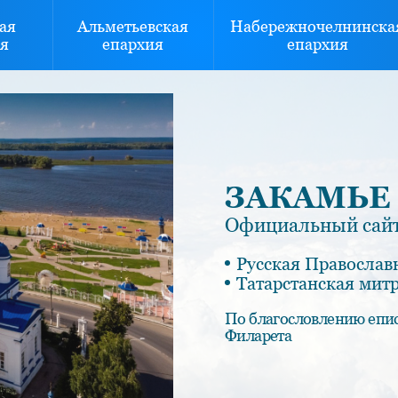
ая
Альметьевская
Набережночелнинска
я
епархия
епархия
ЗАКАМЬЕ
Официальный сайт
Русская Православ
Татарстанская мит
По благословлению епи
Филарета