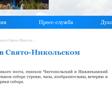
хия
Пресс-служба
Дух
Уставное богослужение в Свято-Никольском соборе
 в Свято-Никольском
ликого поста, епископ Чистопольский и Нижнекамский
ьном соборе утреню, часы, изобразительны, вечерню и
рики собора.