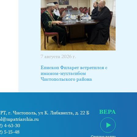
7 августа 2026 г.
Епископ Филарет встретился с
имамом-мухтасибом
Чистопольского района
ВЕРА
РТ, г. Чистополь, ул К. Либкнехта, д. 22 Б
ol@mpatriarchia.ru
) 4-63-30
) 5-15-48