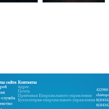
лы сайта
Контакты
рей
Адрес
422980 
Почта
хия
chistop
Приёмная Епархиального управления
-служба
Бухгалтерия епархиального управления
8(84342
енство
8(84342