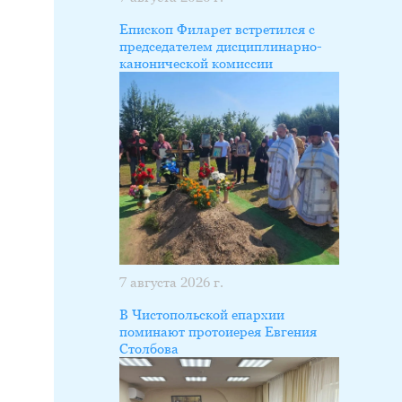
Епископ Филарет встретился с
председателем дисциплинарно-
канонической комиссии
7 августа 2026 г.
В Чистопольской епархии
поминают протоиерея Евгения
Столбова