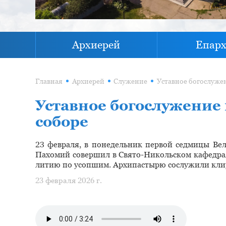
Архиерей
Епар
Главная
Архиерей
Служение
Уставное богослужение
соборе
23 февраля, в понедельник первой седмицы Ве
Пахомий совершил в Свято-Никольском кафедрал
литию по усопшим. Архипастырю сослужили кли
23 февраля 2026 г.