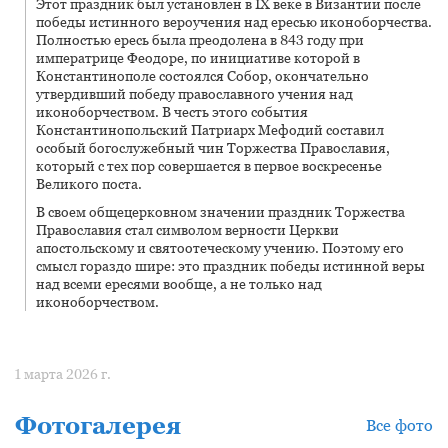
Этот праздник был установлен в IX веке в Византии после
победы истинного вероучения над ересью иконоборчества.
Полностью ересь была преодолена в 843 году при
императрице Феодоре, по инициативе которой в
Константинополе состоялся Собор, окончательно
утвердивший победу православного учения над
иконоборчеством. В честь этого события
Константинопольский Патриарх Мефодий составил
особый богослужебный чин Торжества Православия,
который с тех пор совершается в первое воскресенье
Великого поста.
В своем общецерковном значении праздник Торжества
Православия стал символом верности Церкви
апостольскому и святоотеческому учению. Поэтому его
смысл гораздо шире: это праздник победы истинной веры
над всеми ересями вообще, а не только над
иконоборчеством.
1 марта 2026 г.
Фотогалерея
Все фото