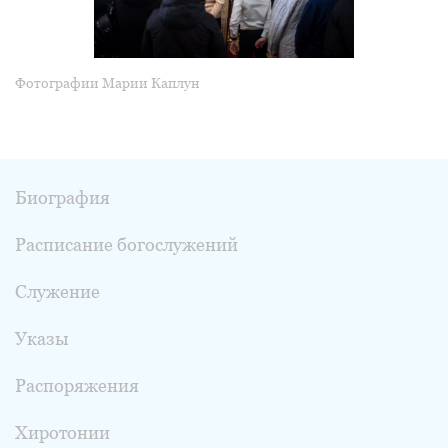
Фотографии Марии Каплун
Биография
Расписание богослужений
Служение
Указы
Распоряжения
Хиротонии