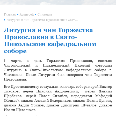
Главная
Архиерей
Служение
Литургия и чин Торжества Православия в Свято-Никольском кафедральном соборе
Литургия и чин Торжества
Православия в Свято-
Никольском кафедральном
соборе
1 марта, в день Торжества Православия, епископ
Чистопольский и Нижнекамский Пахомий совершил
Литургию в Свято-Никольском кафедральном соборе г.
Чистополя. После Литургии был совершен чин Торжества
Православия.
Его Преосвященству сослужили: ключарь собора иерей Виктор
Тихонов, иерей Николай Андриевский, иерей Даниил
Щербаков, иерей Павел Силайев, иеродиакон Мефодий
(Копьев), диакон Алексий Ведерников, диакон Иоанн Дунаев,
диакон Авдий Зрипов, диакон Димитрий Шувалов, диакон
Иоанн Щегольков.