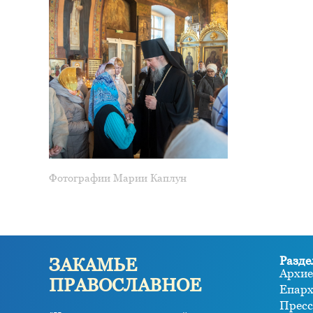
Фотографии Марии Каплун
Разде
ЗАКАМЬЕ
Архие
ПРАВОСЛАВНОЕ
Епар
Пресс