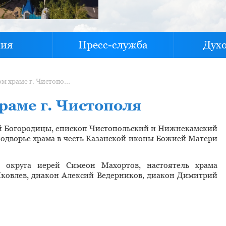
хия
Пресс-служба
Дух
Литургия в Казанском храме г. Чистополя
раме г. Чистополя
той Богородицы, епископ Чистопольский и Нижнекамский
одворье храма в честь Казанской иконы Божией Матери
 округа иерей Симеон Махортов, настоятель храма
Яковлев, диакон Алексий Ведерников, диакон Димитрий