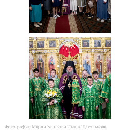
Фотографии Марии Каплун и Ивана Щеголькова