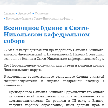
Главная
Архиерей
Служение
Всенощное бдение в Свято-Никольском кафедральном соборе
Всенощное бдение в Свято-
Никольском кафедральном
соборе
27 мая, в канун дня памяти преподобного Пахомия Великого,
епископ Чистопольский и Нижнекамский Пахомий совершил
всенощное бдение в Свято-Никольском кафедральном соборе.
Его Преосвященству сослужили настоятели и клирики храмов
Чистопольского округа.
В завершение торжественного всенощного бдения с литией
священнослужители и миряне поздравили владыку с
именинами.
Преподобного Пахомия Великого Церковь чтит как одного
из основателей монашества и столпа отшельничества и
пустынножительства. Он родился в III веке, в Египте,
получил хорошее образование, имел добрый нрав и