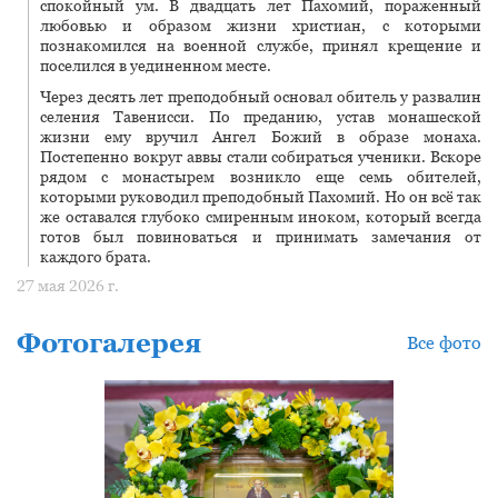
спокойный ум. В двадцать лет Пахомий, пораженный
любовью и образом жизни христиан, с которыми
познакомился на военной службе, принял крещение и
поселился в уединенном месте.
Через десять лет преподобный основал обитель у развалин
селения Тавенисси. По преданию, устав монашеской
жизни ему вручил Ангел Божий в образе монаха.
Постепенно вокруг аввы стали собираться ученики. Вскоре
рядом с монастырем возникло еще семь обителей,
которыми руководил преподобный Пахомий. Но он всё так
же оставался глубоко смиренным иноком, который всегда
готов был повиноваться и принимать замечания от
каждого брата.
27 мая 2026 г.
Фотогалерея
Все фото