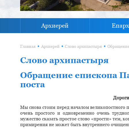
Архиерей
Епар
Главная
Архиерей
Слово архипастыря
Слово архипастыря
Обращение епископа Па
поста
Дороги
Мы снова стоим перед началом великопостного п
очень простого и одновременно очень трудн
мужество сказать простое слово «прости» тем, ког
примирения не может быть внутреннего очищения