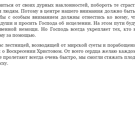
виться от своих дурных наклонностей, побороть те страст
 людям. Потому в центре нашего внимания должно быть
 Мы с особым вниманием должны отнестись ко всему, ч
 души и просить Господа об исцелении. На этом пути буд
венной немощи. Но Господь всегда укрепляет тех, кто 
ему за помощью.
ас лестницей, возводящей от мирской суеты и порабощен
и о Воскресении Христовом. От всего сердца желаю каждо
ые пролетают всегда очень быстро, мы смогли стяжать пло
сху.