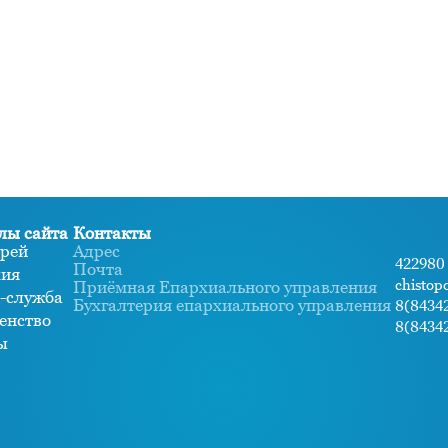
лы сайта
Контакты
рей
Адрес
422980 
Почта
хия
chistop
Приёмная Епархиального управления
-служба
Бухгалтерия епархиального управления
8(84342
енство
8(84342
ы