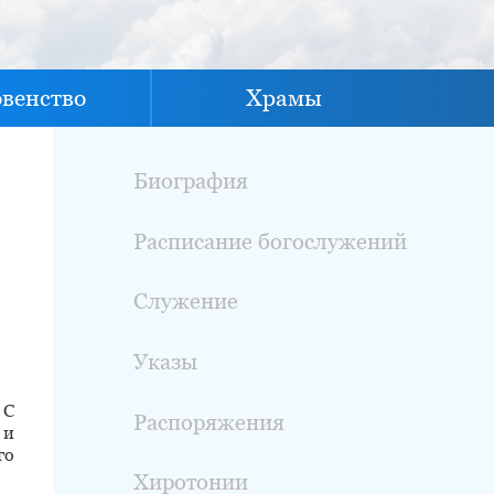
овенство
Храмы
Биография
Расписание богослужений
Служение
Указы
 С
Распоряжения
 и
го
Хиротонии