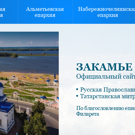
ая
Альметьевская
Набережночелнинска
я
епархия
епархия
ЗАКАМЬЕ
Официальный сайт
Русская Православ
Татарстанская мит
По благословлению епи
Филарета