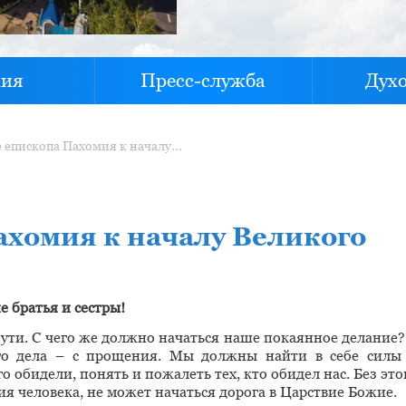
хия
Пресс-служба
Дух
Обращение епископа Пахомия к началу Великого поста
хомия к началу Великого
е братья и сестры!
ути. С чего же должно начаться наше покаянное делание?
ого дела – с прощения. Мы должны найти в себе силы
о обидели, понять и пожалеть тех, кто обидел нас. Без это
 человека, не может начаться дорога в Царствие Божие.