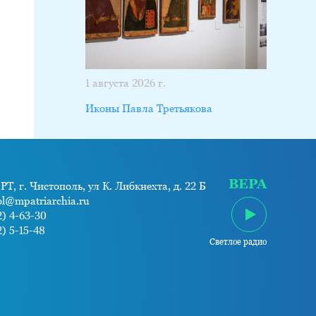
1 августа 2026 г.
Иконы Павла Третьякова
ВЕРА
РТ, г. Чистополь, ул К. Либкнехта, д. 22 Б
ol@mpatriarchia.ru
) 4-63-30
) 5-15-48
Светлое радио