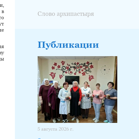
и,
 в
Слово архипастыря
то
ут
не
Публикации
ия
му
ды
5 августа 2026 г.