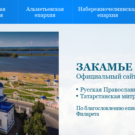
ая
Альметьевская
Набережночелнинска
я
епархия
епархия
ЗАКАМЬЕ
Официальный сайт
Русская Православ
Татарстанская мит
По благословлению епи
Филарета