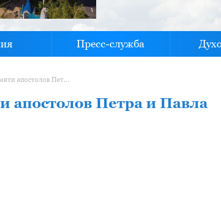
хия
Пресс-служба
Дух
Проповедь в день памяти апостолов Петра и Павла
и апостолов Петра и Павла