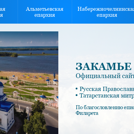
ая
Альметьевская
Набережночелнинска
я
епархия
епархия
ЗАКАМЬЕ
Официальный сайт
Русская Православ
Татарстанская мит
По благословлению епи
Филарета