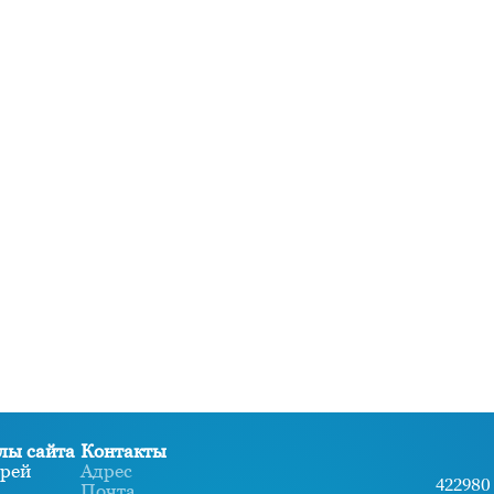
лы сайта
Контакты
рей
Адрес
422980 
Почта