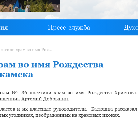
хия
Пресс-служба
Дух
Школьники посетили храм во имя Рождества Христова города Нижнекамска
ам во имя Рождества
камска
олы № 36 посетили храм во имя Рождества Христова.
священник Артемий Добрынин.
лассов и их классные руководители. Батюшка рассказал
ятых угодниках, изображенных на храмовых иконах.