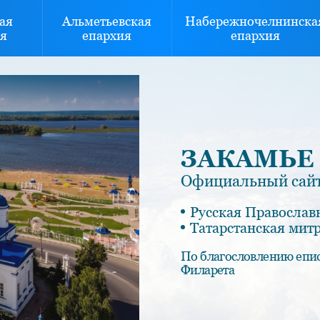
ая
Альметьевская
Набережночелнинска
я
епархия
епархия
ЗАКАМЬЕ
Официальный сайт
Русская Православ
Татарстанская мит
По благословлению епи
Филарета