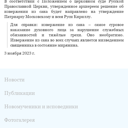
В соответствии с Положением о церковном суде Русской
Православной Церкви, утвержденное архиереем решение об
извержении из сана будет направлено на утверждение
Патриарху Московскому и всея Руси Кириллу.
Для справки: извержение из сана – самое суровое
наказание духовного лица за нарушение служебных
обязанностей и тяжёлые грехи. Оно необратимо.
Извержение из сана во всех случаях является низведением
священника в состояние мирянина.
3 ноября 2023 г.
Новости
Публикации
Новомученики и исповедники
Фотогалерея