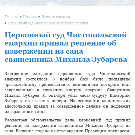
Главная
Новости
Новости епархии
Церковный суд Чистопольской епархии принял решение об извержении из сана священника Михаила Зубарева
Церковный суд Чистопольской
епархии принял решение об
извержении из сана
священника Михаила Зубарева
Экстренное заседание церковного суда Чистопольской
епархии состоялось 3 ноября. Оно было посвящено
чрезвычайному происшествию, виновником которого стал
запрещенный в служении клирик епархии. Священник
Михаил Зубарев 31 октября убил свою супругу Викторию
Зубареву на глазах у дочери. На основании канонических
апостольских правил за совершенное деяние он подлежит
извержению из сана.
Рассмотрев обстоятельства дела, церковный суд принял
решение об извержении священника Михаила Зубарева из
сана. Решение подано на утверждение Правящим Архиереем.