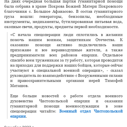
На днях очередная большая партия гуманитарной помощи
была собрана в храме Покрова Божией Матери Покровского
благочиния с. Большое Афанасово. В состав гуманитарного
груза вошли: генераторы, бензопилы, необходимые
инструменты, медикаменты, бутилированная питьевая вода,
окопные свечи, продукты, предметы первой необходимости.
«С начала спецоперации люди сплотились в желании
помочь нашим воинам, защитникам Отечества. К
оказанию помощи активно подключились наши
прихожане и все неравнодушные жители, а также
предприниматели всех районов епархии. Отдельное
спасибо всем труженикам за ту работу, которая проводится
на приходах для поддержки наших бойцов, которые сейчас
участвуют в специальной военной операции», - сказал
руководитель по взаимодействию с Вооруженными силами
и правоохранительными органами иерей Тимофей
Маташов.
Еще больше новостей о работе отдела военного
духовенства Чистопольской епархии и оказании
гуманитарной помощи военнослужащим в зоне
спецоперации читайте:
Военный отдел Чистопольской
епархии
.