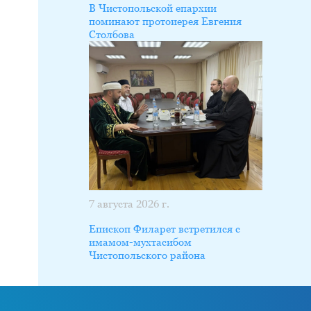
В Чистопольской епархии
поминают протоиерея Евгения
Столбова
7 августа 2026 г.
Епископ Филарет встретился с
имамом-мухтасибом
Чистопольского района