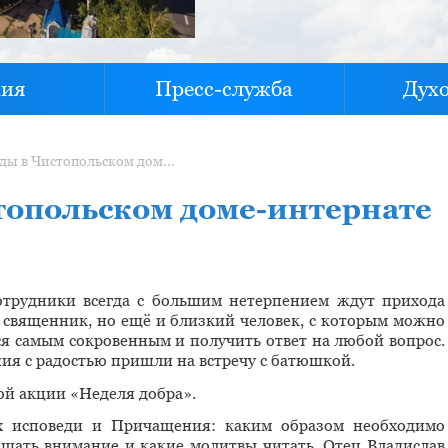
хия
Пресс-служба
Дух
Духовные беседы в Чистопольском доме-интернате продолжаются
топольском доме-интернате
трудники всегда с большим нетерпением ждут прихода
о священник, но ещё и близкий человек, с которым можно
я самым сокровенным и получить ответ на любой вопрос.
ия с радостью пришли на встречу с батюшкой.
й акции «Неделя добра».
ах исповеди и Причащения: каким образом необходимо
ащать внимание и какие молитвы читать. Отец Владислав