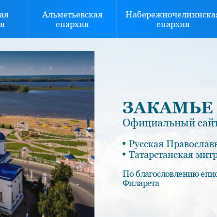
ая
Альметьевская
Набережночелнинска
я
епархия
епархия
ЗАКАМЬЕ
Официальный сайт
Русская Православ
Татарстанская мит
По благословлению епи
Филарета