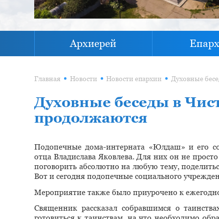
Архиерей
Епар
Главная
Новости
Новости епархии
Духовные беседы в Чис
продолжаются
Подопечные дома-интерната «Юлдаш» и его со
отца Владислава Яковлева. Для них он не прост
поговорить абсолютно на любую тему, поделитьс
Вот и сегодня подопечные социального учрежден
Мероприятие также было приурочено к ежегодно
Священник рассказал собравшимся о таинств
готовиться к таинствам, на что необходимо обр