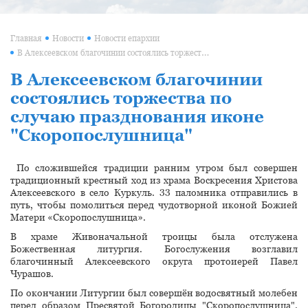
Главная
Новости
Новости епархии
В Алексеевском благочинии состоялись торжества по случаю празднования иконе "Скоропослушница"
В Алексеевском благочинии
состоялись торжества по
случаю празднования иконе
"Скоропослушница"
По сложившейся традиции ранним утром был совершен
традиционный крестный ход из храма Воскресения Христова
Алексеевского в село Куркуль. 33 паломника отправились в
путь, чтобы помолиться перед чудотворной иконой Божией
Матери «Скоропослушница».
В храме Живоначальной троицы была отслужена
Божественная литургия. Богослужения возглавил
благочинный Алексеевского округа протоиерей Павел
Чурашов.
По окончании Литургии был совершён водосвятный молебен
перед образом Пресвятой Богородицы "Скоропослушница".