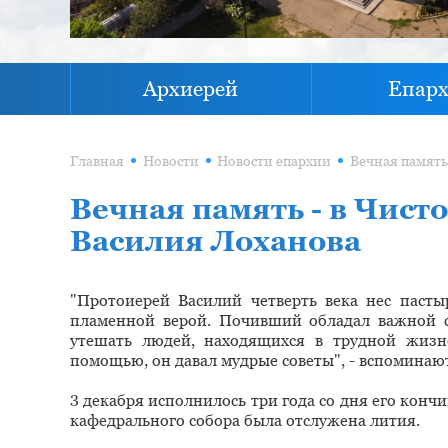
Архиерей
Епар
Главная
Новости
Новости епархии
Вечная память - в Чист
Василия Лоханова
"Протоиерей Василий четверть века нес пасты
пламенной верой. Почивший обладал важной с
утешать людей, находящихся в трудной жиз
помощью, он давал мудрые советы", - вспоминают
3 декабря исполнилось три года со дня его кончи
кафедрального собора была отслужена лития.