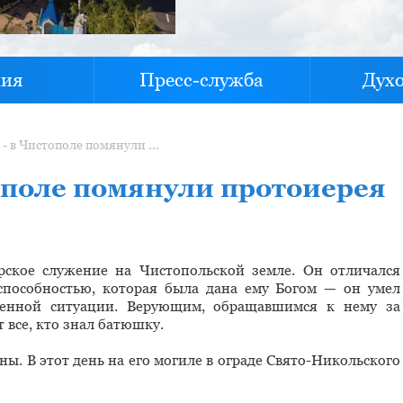
хия
Пресс-служба
Дух
Вечная память - в Чистополе помянули протоиерея Василия Лоханова
ополе помянули протоиерея
рское служение на Чистопольской земле. Он отличался
пособностью, которая была дана ему Богом — он умел
ненной ситуации. Верующим, обращавшимся к нему за
 все, кто знал батюшку.
ны. В этот день на его могиле в ограде Свято-Никольского