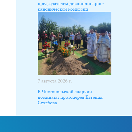
председателем дисциплинарно-
канонической комиссии
7 августа 2026 г.
В Чистопольской епархии
поминают протоиерея Евгения
Столбова