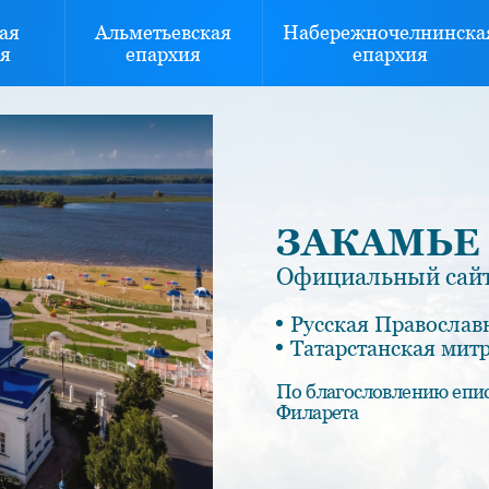
ая
Альметьевская
Набережночелнинска
я
епархия
епархия
ЗАКАМЬЕ
Официальный сайт
Русская Православ
Татарстанская мит
По благословлению епи
Филарета