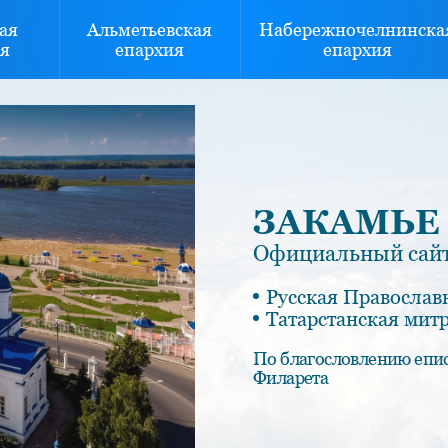
ая
Альметьевская
Набережночелнинска
я
епархия
епархия
ЗАКАМЬЕ
Официальный сайт
Русская Православ
Татарстанская мит
По благословлению епи
Филарета