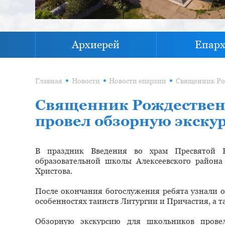
Архиерей
Епар
Главная
Новости
Новости епархии
Священник Рождественс
провел обзорную экску
В праздник Введения во храм Пресвятой Б
образовательной школы Алексеевского района
Христова.
После окончания богослужения ребята узнали о 
особенностях таинств Литургии и Причастия, а т
Обзорную экскурсию для школьников провел