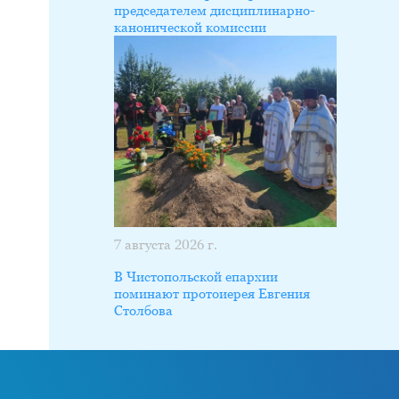
председателем дисциплинарно-
канонической комиссии
7 августа 2026 г.
В Чистопольской епархии
поминают протоиерея Евгения
Столбова