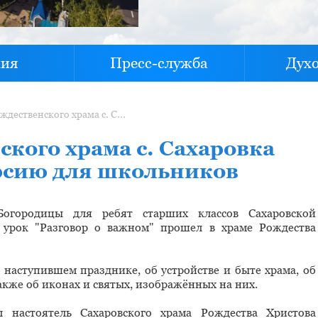
хия
Пресс-служба
Дух
Священник Рождественского храма с. Сахаровка провел обзорную экскурсию для школьников
кого храма с. Сахаровка
рсию для школьников
огородицы для ребят старших классов Сахаровской
 урок "Разговор о важном" прошел в храме Рождества
наступившем празднике, об устройстве и быте храма, об
акже об иконах и святых, изображённых на них.
 настоятель Сахаровского храма Рождества Христова