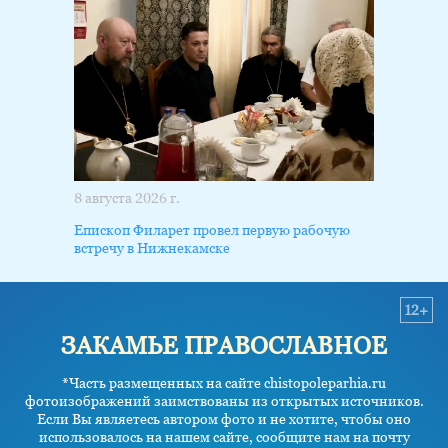
8 августа 2026 г.
Епископ Филарет провел первую рабочую
встречу в Нижнекамске
12+
ЗАКАМЬЕ ПРАВОСЛАВНОЕ
*Часть размещенных на сайте chistopoleparhia.ru
фотоизображений заимствованы из открытых источников.
Если Вы являетесь автором фото и не хотите, чтобы оно
использовалось на нашем сайте, сообщите нам на почту