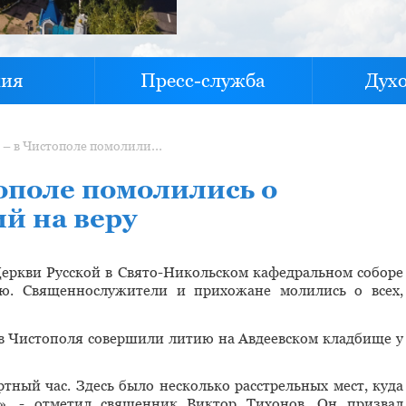
хия
Пресс-служба
Дух
Вечная память – в Чистополе помолились о погибших в годы гонений на веру
ополе помолились о
й на веру
еркви Русской в Свято-Никольском кафедральном соборе
ю. Священнослужители и прихожане молились о всех,
в Чистополя совершили литию на Авдеевском кладбище у
тный час. Здесь было несколько расстрельных мест, куда
, - отметил священник Виктор Тихонов. Он призвал