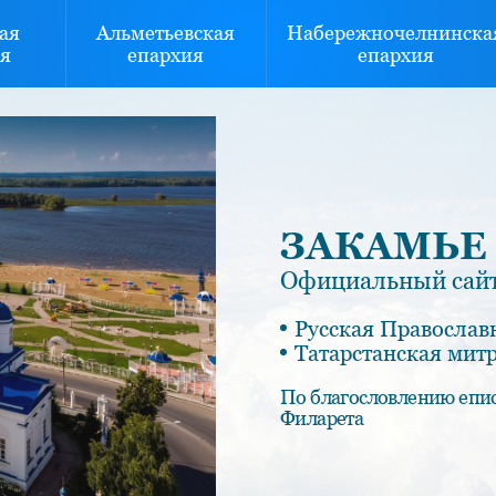
ая
Альметьевская
Набережночелнинска
я
епархия
епархия
ЗАКАМЬЕ
Официальный сайт
Русская Православ
Татарстанская мит
По благословлению епи
Филарета