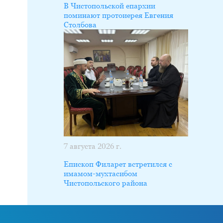
В Чистопольской епархии
поминают протоиерея Евгения
Столбова
7 августа 2026 г.
Епископ Филарет встретился с
имамом-мухтасибом
Чистопольского района