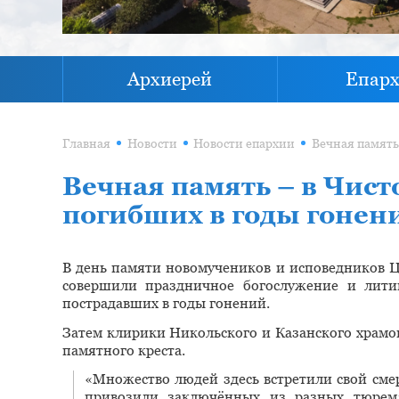
Архиерей
Епар
Главная
Новости
Новости епархии
Вечная память – в Чист
погибших в годы гонени
В день памяти новомучеников и исповедников Ц
совершили праздничное богослужение и лити
пострадавших в годы гонений.
Затем клирики Никольского и Казанского храмо
памятного креста.
«Множество людей здесь встретили свой смер
привозили заключённых из разных тюрем»