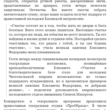
сладости, открытки ручной работы, декоративные свечи,
представленные на ярмарке, гости вечера помогали
защитникам Отечества. Все вместе смогли собрать
значительную сумму, скоро наши солдаты получат подарки от
православной молодежи Казанской митрополии.
«Счастье состоит не в том, чтобы жить во дворце и быть
богатым. Всего этого можно лишиться. Настоящее счастье
то, которое ни люди, ни события не могут похитить. Ты его
найдешь в жизни души и отдании себя. Постарайся сделать
счастливым тех, кто рядом с тобой, и ты сам будешь
счастлив», – так учила великая княгиня Елизавета
Федоровна своих племянников.
Гости вечера между танцевальными номерами посмотрели
театральные постановки, посвящённые
преподобномученице Елисавете. «Участие в
благотворительном бале стало для молодежи
Чистопольской епархии возможностью не только
поддержать нуждающихся, но и вдохновиться примером
великой княгини Елизаветы Федоровны, ее добрыми
делами», – поделился руководитель епархиального
молодежного отдела священник Симеон Махортов.
Концертную и театральную программу представила
православная театральная студия «ПроОбразы». В числе