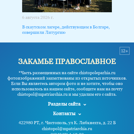
6 августа 2026 г.
В скаутском лагере, действующем в Болгаре,
совершили Литургию
12+
ЗАКАМЬЕ ПРАВОСЛАВНОЕ
*Часть размещенных на сайте chistopoleparhia.ru
фотоизображений заимствованы из открытых источников.
Если Вы являетесь автором фото и не хотите, чтобы оно
использовалось на нашем сайте, сообщите нам на почту
chistopol@mpatriarchia.ru и мы удалим его с сайта.
Разделы сайта
Контакты
422980 РТ, г. Чистополь, ул К. Либкнехта, д. 22 Б
chistopol@mpatriarchia.ru