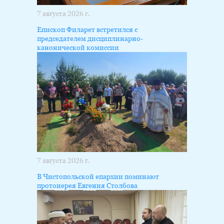
7 августа 2026 г.
Епископ Филарет встретился с
председателем дисциплинарно-
канонической комиссии
7 августа 2026 г.
В Чистопольской епархии поминают
протоиерея Евгения Столбова