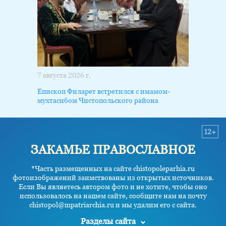
7 августа 2026 г.
Епископ Филарет встретился с имамом-
мухтасибом Чистопольского района
12+
ЗАКАМЬЕ ПРАВОСЛАВНОЕ
*Часть размещенных на сайте chistopoleparhia.ru
фотоизображений заимствованы из открытых источников.
Если Вы являетесь автором фото и не хотите, чтобы оно
использовалось на нашем сайте, сообщите нам на почту
chistopol@mpatriarchia.ru и мы удалим его с сайта.
Разделы сайта