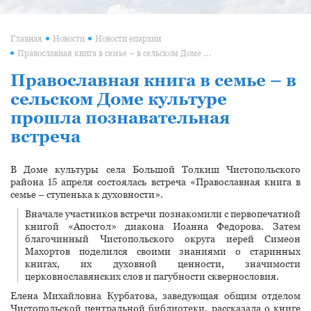
Главная
Новости
Новости епархии
Православная книга в семье – в сельском Доме культуре прошла познавательная встреча
Православная книга в семье – в
сельском Доме культуре
прошла познавательная
встреча
В Доме культуры села Большой Толкиш Чистопольского
района 15 апреля состоялась встреча «Православная книга в
семье – ступенька к духовности».
Вначале участников встречи познакомили с первопечатной
книгой «Апостол» диакона Иоанна Федорова. Затем
благочинный Чистопольского округа иерей Симеон
Махортов поделился своими знаниями о старинных
книгах, их духовной ценности, значимости
церковнославянских слов и пагубности сквернословия.
Елена Михайловна Курбатова, заведующая общим отделом
Чистопольской центральной библиотеки, рассказала о книге