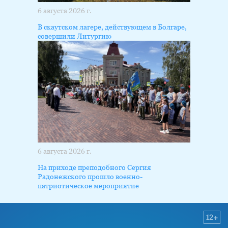
6 августа 2026 г.
В скаутском лагере, действующем в Болгаре,
совершили Литургию
6 августа 2026 г.
На приходе преподобного Сергия
Радонежского прошло военно-
патриотическое мероприятие
12+