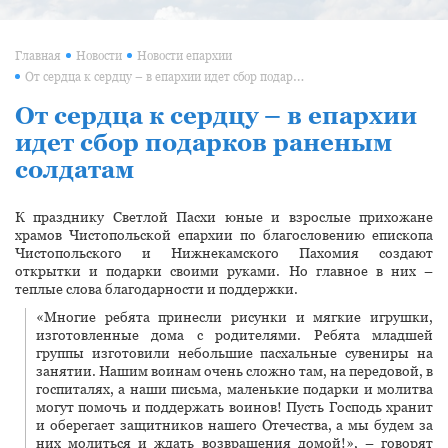
Главная
Новости
Новости епархии
От сердца к сердцу – в епархии идет сбор подарков раненым солдатам
От сердца к сердцу – в епархии
идет сбор подарков раненым
солдатам
К празднику Светлой Пасхи юные и взрослые прихожане
храмов Чистопольской епархии по благословению епископа
Чистопольского и Нижнекамского Пахомия создают
открытки и подарки своими руками. Но главное в них –
теплые слова благодарности и поддержки.
«Многие ребята принесли рисунки и мягкие игрушки,
изготовленные дома с родителями. Ребята младшей
группы изготовили небольшие пасхальные сувениры на
занятии. Нашим воинам очень сложно там, на передовой, в
госпиталях, а наши письма, маленькие подарки и молитва
могут помочь и поддержать воинов! Пусть Господь хранит
и оберегает защитников нашего Отечества, а мы будем за
них молиться и ждать возвращения домой!», – говорят