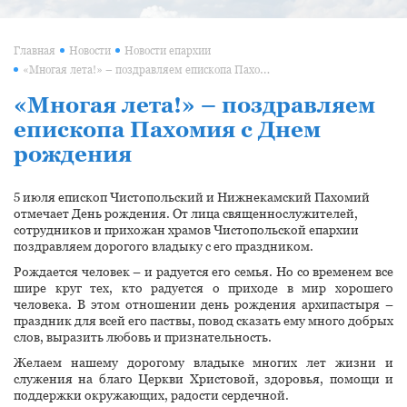
Главная
Новости
Новости епархии
«Многая лета!» – поздравляем епископа Пахомия с Днем рождения
«Многая лета!» – поздравляем
епископа Пахомия с Днем
рождения
5 июля епископ Чистопольский и Нижнекамский Пахомий
отмечает День рождения. От лица священнослужителей,
сотрудников и прихожан храмов Чистопольской епархии
поздравляем дорогого владыку с его праздником.
Рождается человек – и радуется его семья. Но со временем все
шире круг тех, кто радуется о приходе в мир хорошего
человека. В этом отношении день рождения архипастыря –
праздник для всей его паствы, повод сказать ему много добрых
слов, выразить любовь и признательность.
Желаем нашему дорогому владыке многих лет жизни и
служения на благо Церкви Христовой, здоровья, помощи и
поддержки окружающих, радости сердечной.