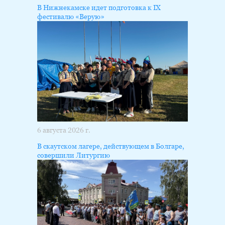
В Нижнекамске идет подготовка к IX
фестивалю «Верую»
6 августа 2026 г.
В скаутском лагере, действующем в Болгаре,
совершили Литургию