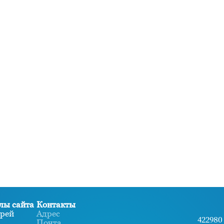
лы сайта
Контакты
рей
Адрес
422980 
Почта