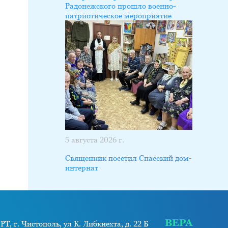
Радонежского прошло военно-
патриотическое мероприятие
5 августа 2026 г.
Священник посетил Спасский дом-
интернат
ВЕРА
РТ, г. Чистополь, ул К. Либкнехта, д. 22 Б