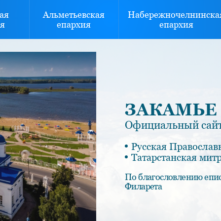
ая
Альметьевская
Набережночелнинска
я
епархия
епархия
ЗАКАМЬЕ
Официальный сайт
Русская Православ
Татарстанская мит
По благословлению епи
Филарета