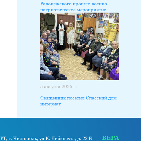
Радонежского прошло военно-
патриотическое мероприятие
5 августа 2026 г.
Священник посетил Спасский дом-
интернат
ВЕРА
РТ, г. Чистополь, ул К. Либкнехта, д. 22 Б