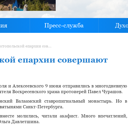
хия
Пресс-служба
Дух
Паломники Чистопольской епархии совершают поездку на Валаам
кой епархии совершают
ля и Алексеевского 9 июня отправились в многодневную
ятеля Воскресенского храма протоиерей Павел Чурашов.
нский Валаамский ставропигиальный монастырь. Но в
святынями Санкт-Петербурга.
вместе молились, читали акафист. Много впечатлений,
 Ольга Давлетшина.