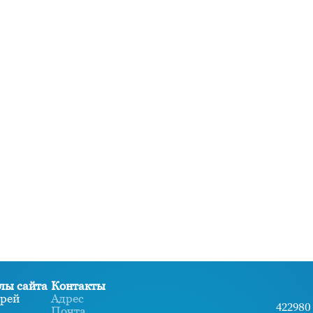
лы сайта
Контакты
рей
Адрес
422980 
Почта