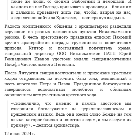
такие же люди, со своими слабостями и немощами. И
каждого из нас Господь призывает к проповеди – ближним
и дальним, призывает жить так, чтобы, взирая на нас,
люди хотели пойти за Христом», – подчеркнул владыка.
Радость молитвенного общения с архипастырем разделили
верующие из разных населенных пунктов Нижнекамского
района. В честь престольного праздника епископ Пахомий
вручил архиерейские награды труженикам и попечителям
прихода. Ктитор и постоянный попечитель храма,
генеральный директор ООО Нижнекамское ПАТП Юрий
Геннадиевич Иванов удостоен медали священномученика
Иосафа Чистопольского II степени.
После Литургии священнослужители и прихожане крестным
ходом отправились на источник близ села, освященный в
честь апостолов Петра и Павла. Праздничное богослужение
завершилось водосвятным молебном и обильным
окроплением всех участников крестного хода.
«Символично, что именно в память апостолов мы
совершили богослужение на церковнославянском и
кряшенском языках. Ведь они несли слово Божие на том
языке, которое близко и понятно людям, а мы следуем их
примеру», – делится архипастырь.
12 июля 2024 г.