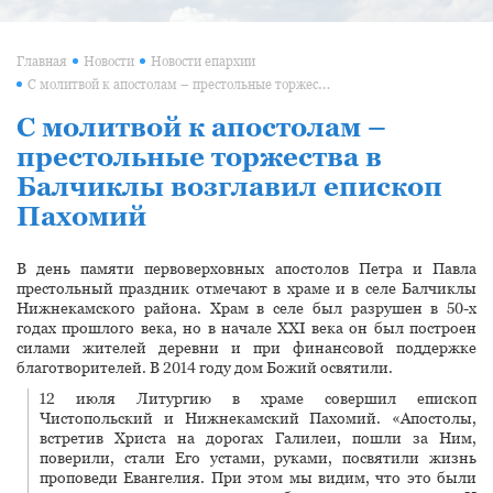
Главная
Новости
Новости епархии
С молитвой к апостолам – престольные торжества в Балчиклы возглавил епископ Пахомий
С молитвой к апостолам –
престольные торжества в
Балчиклы возглавил епископ
Пахомий
В день памяти первоверховных апостолов Петра и Павла
престольный праздник отмечают в храме и в селе Балчиклы
Нижнекамского района. Храм в селе был разрушен в 50-х
годах прошлого века, но в начале XXI века он был построен
силами жителей деревни и при финансовой поддержке
благотворителей. В 2014 году дом Божий освятили.
12 июля Литургию в храме совершил епископ
Чистопольский и Нижнекамский Пахомий. «Апостолы,
встретив Христа на дорогах Галилеи, пошли за Ним,
поверили, стали Его устами, руками, посвятили жизнь
проповеди Евангелия. При этом мы видим, что это были