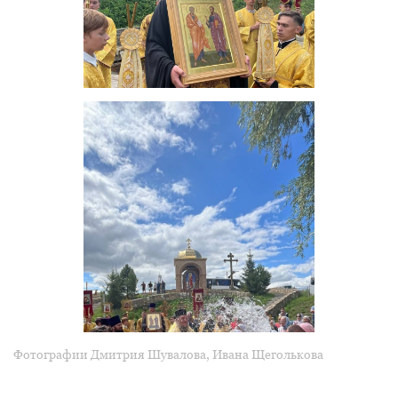
Фотографии Дмитрия Шувалова, Ивана Щеголькова