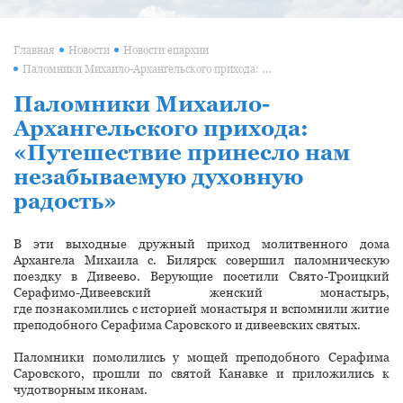
Главная
Новости
Новости епархии
Паломники Михаило-Архангельского прихода: «Путешествие принесло нам незабываемую духовную радость»
Паломники Михаило-
Архангельского прихода:
«Путешествие принесло нам
незабываемую духовную
радость»
В эти выходные дружный приход молитвенного дома
Архангела Михаила с. Билярск совершил паломническую
поездку в Дивеево. Верующие посетили Свято-Троицкий
Серафимо-Дивеевский женский монастырь,
где познакомились с историей монастыря и вспомнили житие
преподобного Серафима Саровского и дивеевских святых.
Паломники помолились у мощей преподобного Серафима
Саровского, прошли по святой Канавке и приложились к
чудотворным иконам.