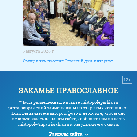
5 августа 2026 г.
Священник посетил Спасский дом-интернат
12+
ЗАКАМЬЕ ПРАВОСЛАВНОЕ
*Часть размещенных на сайте chistopoleparhia.ru
фотоизображений заимствованы из открытых источников.
Если Вы являетесь автором фото и не хотите, чтобы оно
использовалось на нашем сайте, сообщите нам на почту
chistopol@mpatriarchia.ru и мы удалим его с сайта.
Разделы сайта