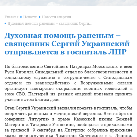
Главная
Новости
Новости епархии
Духовная помощь раненым – священник Сергий Украинский отправляется в госпиталь ЛНР
Духовная помощь раненым –
священник Сергий Украинский
отправляется в госпиталь ЛНР
По благословению Святейшего Патриарха Московского и всея
Руси Кирилла Синодальный отдел по благотворительности и
социальному служению в сотрудничестве с Синодальным
отделом по взаимодействию с Вооруженными силами
организует пастырское окормление военных госпиталей в
зоне СВО. Пастырей из разных епархий призвали принять
участие в этом благом деле.
Отец Сергий Украинский вызвался поехать в госпиталь, чтобы
окормлять раненных и медицинский персонал. 8 сентября он
совершил Литургию в храме Казанской иконы Божией
Матери в с. Татарское Утяшкино, пообщался с прихожанами
за трапезой. 9 сентября на Литургию собрались прихожане
храма великомученика Димитрия Солунского в с. Ленино.