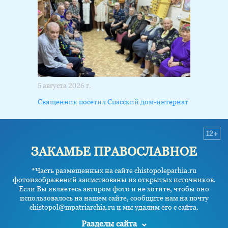
5 августа 2026 г.
Священник посетил Спасский дом-интернат
12+
ЗАКАМЬЕ ПРАВОСЛАВНОЕ
*Часть размещенных на сайте chistopoleparhia.ru
фотоизображений заимствованы из открытых источников.
Если Вы являетесь автором фото и не хотите, чтобы оно
использовалось на нашем сайте, сообщите нам на почту
chistopol@mpatriarchia.ru и мы удалим его с сайта.
Разделы сайта