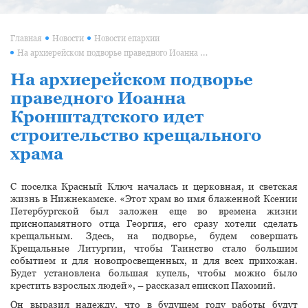
Главная
Новости
Новости епархии
На архиерейском подворье праведного Иоанна Кронштадтского идет строительство крещального храма
На архиерейском подворье
праведного Иоанна
Кронштадтского идет
строительство крещального
храма
С поселка Красный Ключ началась и церковная, и светская
жизнь в Нижнекамске. «Этот храм во имя блаженной Ксении
Петербургской был заложен еще во времена жизни
приснопамятного отца Георгия, его сразу хотели сделать
крещальным. Здесь, на подворье, будем совершать
Крещальные Литургии, чтобы Таинство стало большим
событием и для новопросвещенных, и для всех прихожан.
Будет установлена большая купель, чтобы можно было
крестить взрослых людей», – рассказал епископ Пахомий.
Он выразил надежду, что в будущем году работы будут