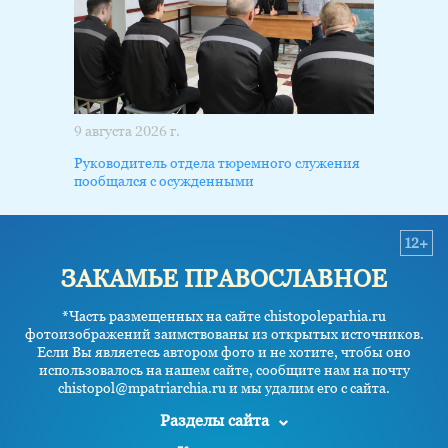
9 августа 2026 г.
Руководитель отдела тюремного служения
пообщался с осужденными
12+
ЗАКАМЬЕ ПРАВОСЛАВНОЕ
*Часть размещенных на сайте chistopoleparhia.ru
фотоизображений заимствованы из открытых источников.
Если Вы являетесь автором фото и не хотите, чтобы оно
использовалось на нашем сайте, сообщите нам на почту
chistopol@mpatriarchia.ru и мы удалим его с сайта.
Разделы сайта