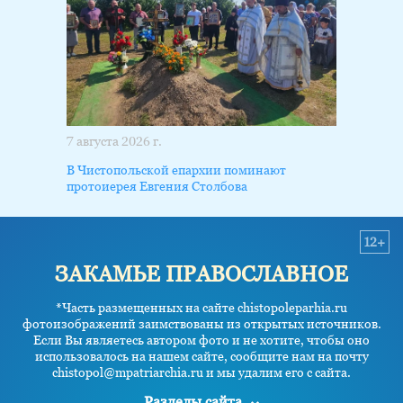
7 августа 2026 г.
В Чистопольской епархии поминают
протоиерея Евгения Столбова
12+
ЗАКАМЬЕ ПРАВОСЛАВНОЕ
*Часть размещенных на сайте chistopoleparhia.ru
фотоизображений заимствованы из открытых источников.
Если Вы являетесь автором фото и не хотите, чтобы оно
использовалось на нашем сайте, сообщите нам на почту
chistopol@mpatriarchia.ru и мы удалим его с сайта.
Разделы сайта