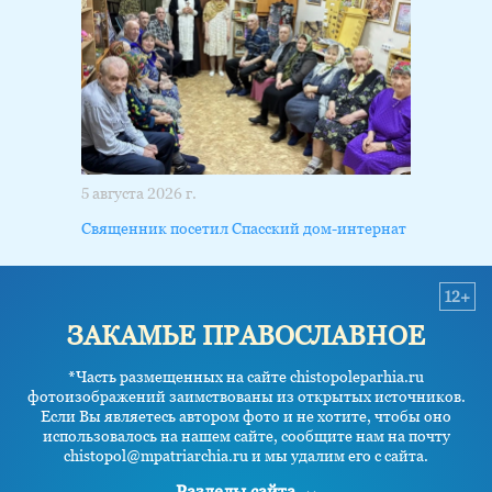
5 августа 2026 г.
Священник посетил Спасский дом-интернат
12+
ЗАКАМЬЕ ПРАВОСЛАВНОЕ
*Часть размещенных на сайте chistopoleparhia.ru
фотоизображений заимствованы из открытых источников.
Если Вы являетесь автором фото и не хотите, чтобы оно
использовалось на нашем сайте, сообщите нам на почту
chistopol@mpatriarchia.ru и мы удалим его с сайта.
Разделы сайта