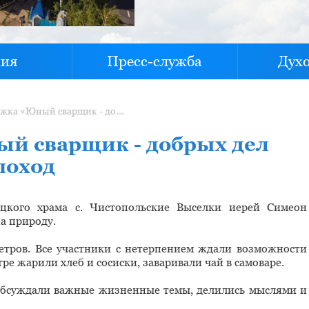
хия
Пресс-служба
Дух
Участники кружка «Юный сварщик - добрых дел кузнец» отправились в поход
й сварщик - добрых дел
поход
цкого храма с. Чистопольские Выселки иерей Симеон
а природу.
етров. Все участники с нетерпением ждали возможности
ре жарили хлеб и сосиски, заваривали чай в самоваре.
 обсуждали важные жизненные темы, делились мыслями и