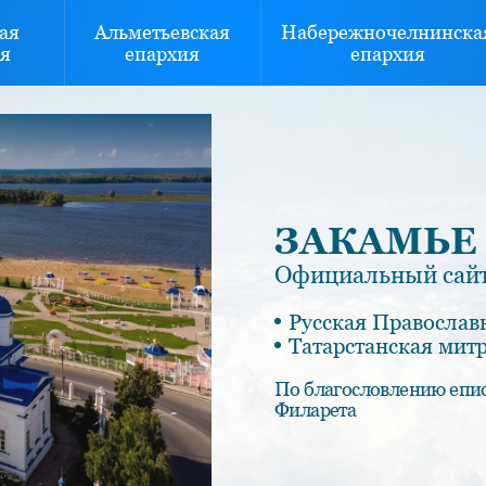
ая
Альметьевская
Набережночелнинска
я
епархия
епархия
ЗАКАМЬЕ
Официальный сайт
Русская Православ
Татарстанская мит
По благословлению епи
Филарета