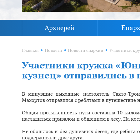
Архиерей
Епар
Главная
Новости
Новости епархии
Участники кружка «Юны
кузнец» отправились в 
В минувшие выходные настоятель Свято-Трои
Махортов отправился с ребятами в путешествие н
Общая протяженность пути составила 10 килом
насладиться привалом и общением в лесу. На кост
Не обошлось и без душевных бесед, где ребята
поддерживали друг друга.