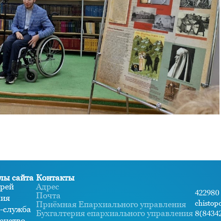
лы сайта
Контакты
рей
Адрес
422980 
Почта
хия
chistop
Приёмная Епархиального управления
-служба
Бухгалтерия епархиального управления
8(84342
енство