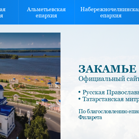
ая
Альметьевская
Набережночелнинска
я
епархия
епархия
ЗАКАМЬЕ
Официальный сайт
Русская Православ
Татарстанская мит
По благословлению епи
Филарета