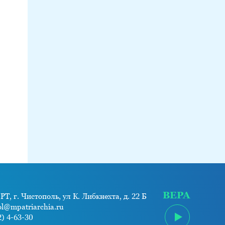
ВЕРА
РТ, г. Чистополь, ул К. Либкнехта, д. 22 Б
ol@mpatriarchia.ru
) 4-63-30