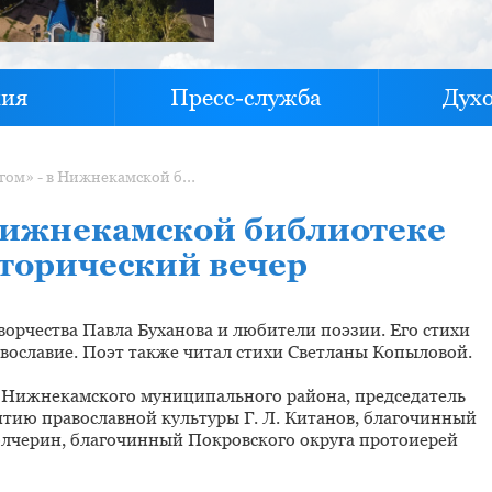
хия
Пресс-служба
Дух
«Когда ты с Богом» - в Нижнекамской библиотеке прошёл литературно-исторический вечер
 Нижнекамской библиотеке
торический вечер
ворчества Павла Буханова и любители поэзии. Его стихи
авославие. Поэт также читал стихи Светланы Копыловой.
 Нижнекамского муниципального района, председатель
тию православной культуры Г. Л. Китанов, благочинный
лчерин, благочинный Покровского округа протоиерей