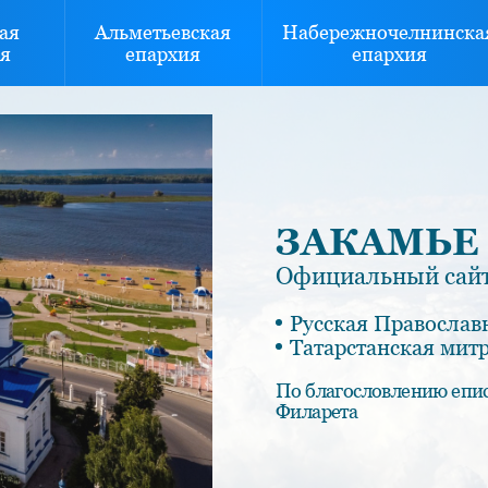
ая
Альметьевская
Набережночелнинска
я
епархия
епархия
ЗАКАМЬЕ
Официальный сайт
Русская Православ
Татарстанская мит
По благословлению епи
Филарета