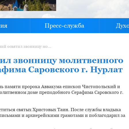
хия
Пресс-служба
Дух
Епископ Пахомий освятил звонницу молитвенного дома преподобного Серафима Саровского г. Нурлат
ил звонницу молитвенного
фима Саровского г. Нурлат
ень памяти пророка Аввакума епископ Чистопольский и
литвенном доме преподобного Серафима Саровского г.
титься святых Христовых Таин. После службы владыка
письмами и архиерейскими грамотами и поблагодарил за