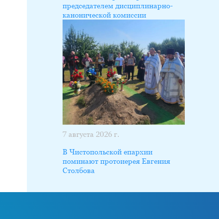
председателем дисциплинарно-
канонической комиссии
7 августа 2026 г.
В Чистопольской епархии
поминают протоиерея Евгения
Столбова