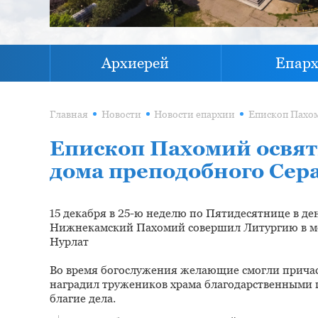
Архиерей
Епар
Главная
Новости
Новости епархии
Епископ Пахомий освят
дома преподобного Сера
15 декабря в 25-ю неделю по Пятидесятнице в д
Нижнекамский Пахомий совершил Литургию в мо
Нурлат
Во время богослужения желающие смогли причас
наградил тружеников храма благодарственными 
благие дела.