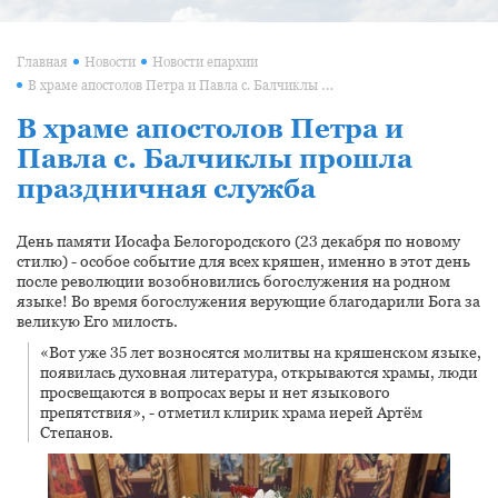
Главная
Новости
Новости епархии
В храме апостолов Петра и Павла с. Балчиклы прошла праздничная служба
В храме апостолов Петра и
Павла с. Балчиклы прошла
праздничная служба
День памяти Иосафа Белогородского (23 декабря по новому
стилю) - особое событие для всех кряшен, именно в этот день
после революции возобновились богослужения на родном
языке! Во время богослужения верующие благодарили Бога за
великую Его милость.
«Вот уже 35 лет возносятся молитвы на кряшенском языке,
появилась духовная литература, открываются храмы, люди
просвещаются в вопросах веры и нет языкового
препятствия», - отметил клирик храма иерей Артём
Степанов.